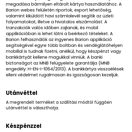
megadása bármilyen eltárolt kártya használatához. A
Barion webes felületén riportok, export lehetőség,
valamint kiküldött havi számlalevél segítik az üzleti
folyamatokat, illetve a hivatalos elszámolást. A
tranzakciók valós időben zajlanak, és mobil
applikációban is lehet látni a beérkező tételeket. A
Barion felhasználók az ingyenes Barion applikáció
segítségével egyre több boltban és vendéglátóhelyen
mobillal is tudnak fizetni, anélkül, hogy készpénzt vagy
bankkártyát kellene magukkal vinniük. A banki
biztonságot az MNB felügyelete garantálja (MNB
engedély: H-EN-I-1064/2013). A bankkártya visszaélések
elleni védelmet rugalmasan és igazságosan kezeljük.
Utánvéttel
A megrendelt terméket a szállítási módtól függően
utánvéttel is választhatja.
Készpénzzel