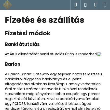
K
Ugrás
Keresés
Kosá
M
Bejelent
a
o
fő
Vissza
Vissza
s
tartalomhoz
Fizetés és szállítás
á
M
r
Fizetési módok
i
t
Banki átutalás
k
e
Az Áruk ellenértékét banki átutalás útján is rendezheti.
r
Barion
e
s
A Barion Smart Gateway egy teljesen hazai fejlesztésű,
?
bankoktól független bankkártya és e-pénz
elfogadására alkalmas fizetőkapu, amely verhetetlen
árai mellett számos innovatív funkcióval rendelkezik.
Használata még kényelmesebb a csupán egy perces
regisztrációt követően. Mivel a bankkártya-számokat
KERESÉS
egy PCI DSS tanúsítvánnyal ellátott biztonságos
rendszer tárolja, elég a regisztrált e-mail cím és jelszó