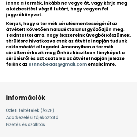
lenne a termék, inkább ne vegye át, vagy kérje meg
a kézbesítést végző futárt, hogy vegyen fel
jegyzőkönyvet.
Kérjük, hogy a termék sérülésmentességéről az
átvételt követően haladéktalanul győződjön meg.
Tekintettel arra, hogy ékszereink üvegből készülnek,
sérülésre hivatkozva csak az átvétel napján tudunk
reklamációt elfogadni. Amennyiben a termék
sérülten érkezik meg Önhöz készítsen fényképet a
sérülésről és azt csatolva az átvétel napján jelezze
felénk az
ethnobeads@gmail.com
emailcímre.
L
á
Információk
b
l
Üzleti feltételek (ÁSZF)
é
Adatkezelési tájékoztató
c
Fizetés és szállítás