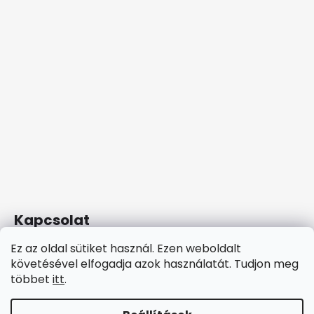
Kapcsolat
Ez az oldal sütiket használ. Ezen weboldalt
ethnobeads
@
gmail.com
követésével elfogadja azok használatát. Tudjon meg
+36 20 5367913
többet
itt
.
Facebook Ethnobeads
ethnobeads/