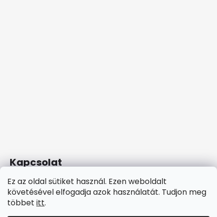
Kapcsolat
Ez az oldal sütiket használ. Ezen weboldalt
ethnobeads
@
gmail.com
követésével elfogadja azok használatát. Tudjon meg
+36 20 5367913
többet
itt
.
Facebook Ethnobeads
ethnobeads/