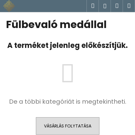
K
Ugrás
Keresés
Kosá
M
Bejelent
a
o
fő
Vissza
Vissza
s
tartalomhoz
Fülbevaló medállal
á
M
r
i
A terméket jelenleg előkészítjük.
t
k
e
r
e
s
?
De a többi kategóriát is megtekintheti.
VÁSÁRLÁS FOLYTATÁSA
KERESÉS