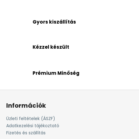
Gyors kiszállítás
Kézzel készült
Prémium Minőség
L
á
Információk
b
l
Üzleti feltételek (ÁSZF)
é
Adatkezelési tájékoztató
c
Fizetés és szállítás