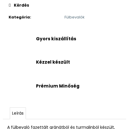
Kérdés
Kategória
:
Fülbevalók
Gyors kiszállítás
Kézzel készült
Prémium Minőség
Leírás
A fülbevaló fazettált gránátból és turmalinból készült,