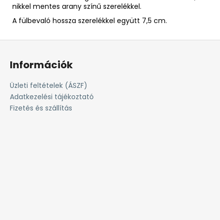
nikkel mentes arany színű szerelékkel.
A fülbevaló hossza szerelékkel együtt 7,5 cm.
L
á
Információk
b
l
Üzleti feltételek (ÁSZF)
é
Adatkezelési tájékoztató
c
Fizetés és szállítás